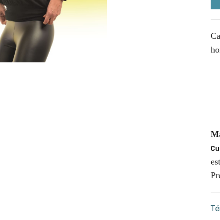
Ca
ho
Ma
Cu
es
Pr
Té