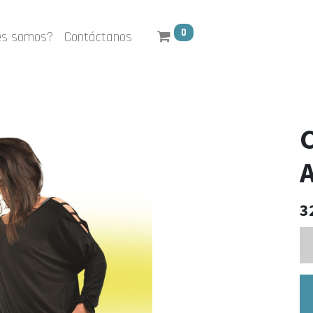
0
es somos?
Contáctanos
C
A
3