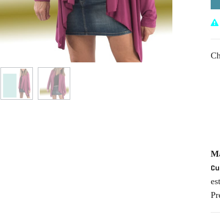
Ch
Ma
Cu
es
Pr