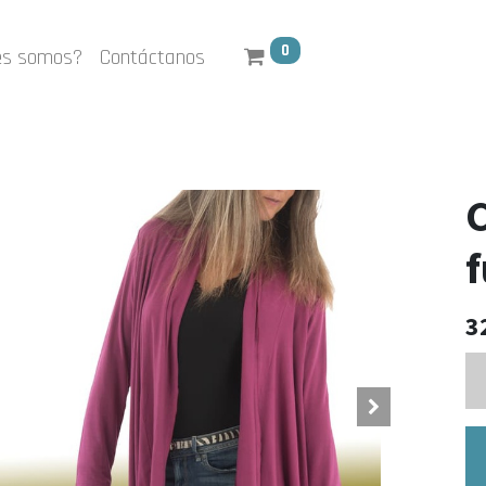
0
es somos?
Contáctanos
C
f
3