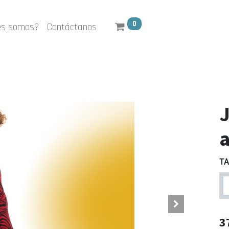
0
es somos?
Contáctanos
a
TA
3